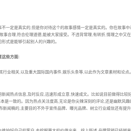
事不一定是真实的,但是你对待这个的故事感情一定是真实的。你在故事中
事合理,符合伦理道德,能被大家接受。不违背常理,有转折,情理之中又
的形式是能够引起别人的兴趣的。
这些方面:
其行业相关,以及重大国际国内事件,娱乐头条等,以此作为文章素材和论点
新闻热点信息,及时反应,迅速形成立意,快速成文。比如说目前做得比较
本是一致的。因为热点关注度高,无论是你尖辣深刻的评论,还是幽默风趣
发布新闻稿的,主要目的不外乎宣传品牌、曝光品牌、树立行业威信还有提
去维护好自己的客户,去挖掘更大的价值出来。综上所述,品牌营销已经越