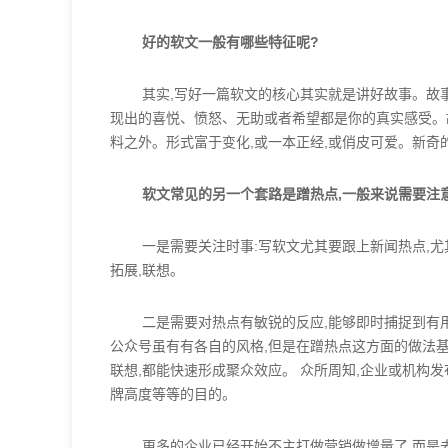
好的软文一般有哪些特征呢?
其实,写好一篇软文的核心其实就是讲好故事。故
现出的喜悦、愤怒、无助或者希望都是你的真实感受。故
料之外。形式富于变化,或一本正经,或俏皮可爱。新奇
软文常见的另一个套路是蹭热点,一般来说需要注意
一是需要关注时事:写软文尤其要跟上新闻热点,尤
拓展,联想。
二是需要对热点有敏锐的反应,能够即时捕捉到有用
公众号虽有有各自的风格,但是在蹭热点这方面的做法基
联想,都能快速形成聚众效应。 众所周知,企业或机构
牌高度等等的目的。
更多的企业已经开始不主打做营销做增量了,而是