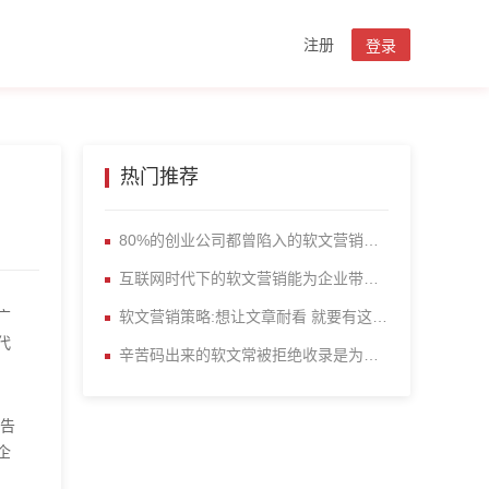
注册
登录
热门推荐
80%的创业公司都曾陷入的软文营销误区
互联网时代下的软文营销能为企业带来什么
广
软文营销策略:想让文章耐看 就要有这几个要素
代
辛苦码出来的软文常被拒绝收录是为什么
广告
企