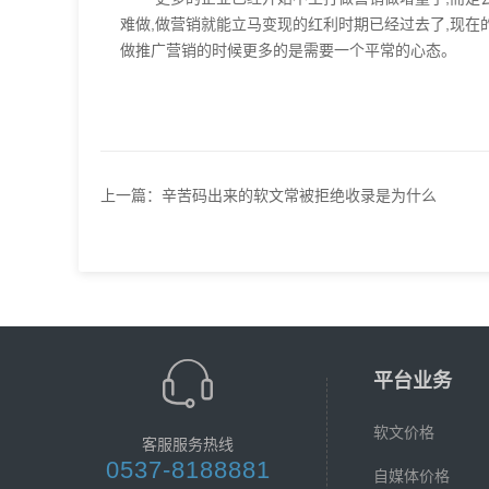
难做,做营销就能立马变现的红利时期已经过去了,现在
做推广营销的时候更多的是需要一个平常的心态。
上一篇：
辛苦码出来的软文常被拒绝收录是为什么
平台业务
软文价格
客服服务热线
0537-8188881
自媒体价格