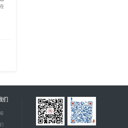
们在
我们
绍
们