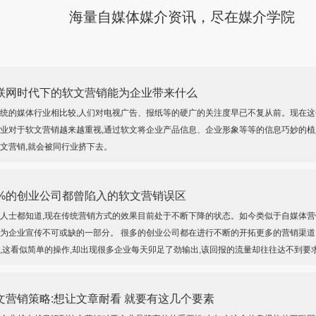
海量自媒体媒介资讯，尽在媒介学院
联网时代下的软文营销能为企业带来什么
统的媒体行业相比较,人们对电视广告、报纸等的硬广的关注度早已不复从前。现在这
业对于软文营销越来越重视,通过软文将企业产品信息、企业形象等等的信息巧妙的植
文营销,就会被同行业挤下去。
0%的创业公司都曾陷入的软文营销误区
人士都知道,现在传统营销方式的效果目前处于不断下降的状态。如今类似于自媒体
为企业宣传不可或缺的一部分。 很多的创业公司都在进行不断的开拓更多的营销渠道
,这看似简单的操作,却出现很多企业每天卯足了劲输出,该回报的流量却往往达不到要
文营销策略:想让文章耐看 就要有这几个要素