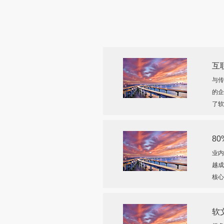
互
与传
的企
了软
8
业内
越成
核心
软